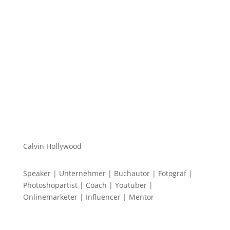
Mein Name ist Calvin und ich liebe Social Media. Zum
einen macht...
Calvin Hollywood
Speaker | Unternehmer | Buchautor | Fotograf |
Photoshopartist | Coach | Youtuber |
Onlinemarketer | Influencer | Mentor