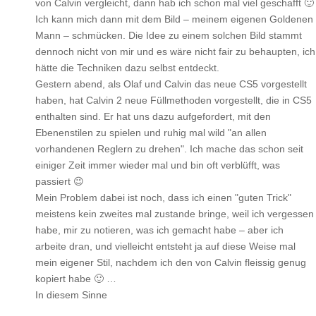
von Calvin vergleicht, dann hab ich schon mal viel geschafft 🙂
Ich kann mich dann mit dem Bild – meinem eigenen Goldenen
Mann – schmücken. Die Idee zu einem solchen Bild stammt
dennoch nicht von mir und es wäre nicht fair zu behaupten, ich
hätte die Techniken dazu selbst entdeckt.
Gestern abend, als Olaf und Calvin das neue CS5 vorgestellt
haben, hat Calvin 2 neue Füllmethoden vorgestellt, die in CS5
enthalten sind. Er hat uns dazu aufgefordert, mit den
Ebenenstilen zu spielen und ruhig mal wild "an allen
vorhandenen Reglern zu drehen". Ich mache das schon seit
einiger Zeit immer wieder mal und bin oft verblüfft, was
passiert 😉
Mein Problem dabei ist noch, dass ich einen "guten Trick"
meistens kein zweites mal zustande bringe, weil ich vergessen
habe, mir zu notieren, was ich gemacht habe – aber ich
arbeite dran, und vielleicht entsteht ja auf diese Weise mal
mein eigener Stil, nachdem ich den von Calvin fleissig genug
kopiert habe 🙂 …
In diesem Sinne