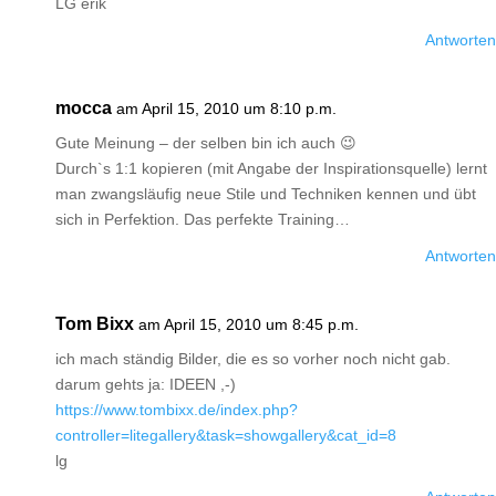
LG erik
Antworten
mocca
am April 15, 2010 um 8:10 p.m.
Gute Meinung – der selben bin ich auch 😉
Durch`s 1:1 kopieren (mit Angabe der Inspirationsquelle) lernt
man zwangsläufig neue Stile und Techniken kennen und übt
sich in Perfektion. Das perfekte Training…
Antworten
Tom Bixx
am April 15, 2010 um 8:45 p.m.
ich mach ständig Bilder, die es so vorher noch nicht gab.
darum gehts ja: IDEEN ,-)
https://www.tombixx.de/index.php?
controller=litegallery&task=showgallery&cat_id=8
lg