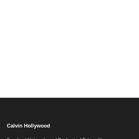
Hi zusammen Für alle die mich (noch) nicht kennen...
Mein Name ist Calvin und ich liebe Social Media. Zum
einen macht...
Calvin Hollywood