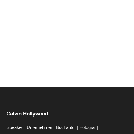
Hi zusammen Für alle die mich (noch) nicht kennen...
Mein Name ist Calvin und ich liebe Social Media. Zum
einen macht...
Calvin Hollywood
Speaker | Unternehmer | Buchautor | Fotograf |