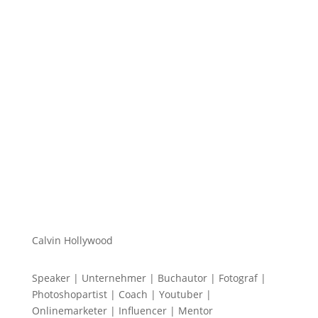
Hi zusammen Für alle die mich (noch) nicht kennen...
Mein Name ist Calvin und ich liebe Social Media. Zum
einen macht...
Calvin Hollywood
Speaker | Unternehmer | Buchautor | Fotograf |
Photoshopartist | Coach | Youtuber |
Onlinemarketer | Influencer | Mentor