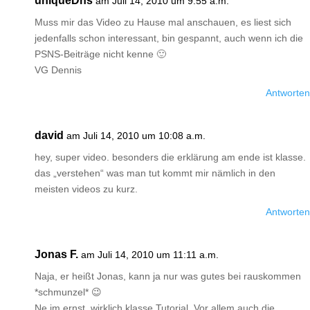
uniqueDns
am Juli 14, 2010 um 9:55 a.m.
Muss mir das Video zu Hause mal anschauen, es liest sich
jedenfalls schon interessant, bin gespannt, auch wenn ich die
PSNS-Beiträge nicht kenne 🙂
VG Dennis
Antworten
david
am Juli 14, 2010 um 10:08 a.m.
hey, super video. besonders die erklärung am ende ist klasse.
das „verstehen“ was man tut kommt mir nämlich in den
meisten videos zu kurz.
Antworten
Jonas F.
am Juli 14, 2010 um 11:11 a.m.
Naja, er heißt Jonas, kann ja nur was gutes bei rauskommen
*schmunzel* 😉
Ne im ernst, wirklich klasse Tutorial. Vor allem auch die