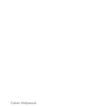
Hi zusammen Für alle die mich (noch) nicht kennen...
Mein Name ist Calvin und ich liebe Social Media. Zum
einen macht...
Calvin Hollywood