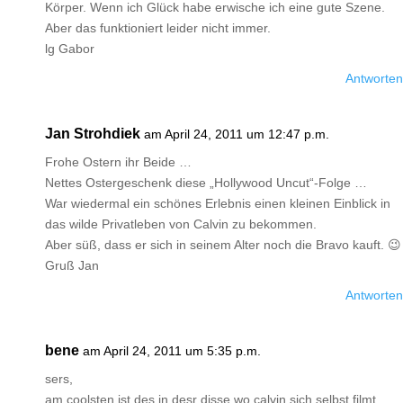
Körper. Wenn ich Glück habe erwische ich eine gute Szene.
Aber das funktioniert leider nicht immer.
lg Gabor
Antworten
Jan Strohdiek
am April 24, 2011 um 12:47 p.m.
Frohe Ostern ihr Beide …
Nettes Ostergeschenk diese „Hollywood Uncut“-Folge …
War wiedermal ein schönes Erlebnis einen kleinen Einblick in
das wilde Privatleben von Calvin zu bekommen.
Aber süß, dass er sich in seinem Alter noch die Bravo kauft. 😉
Gruß Jan
Antworten
bene
am April 24, 2011 um 5:35 p.m.
sers,
am coolsten ist des in desr disse wo calvin sich selbst filmt