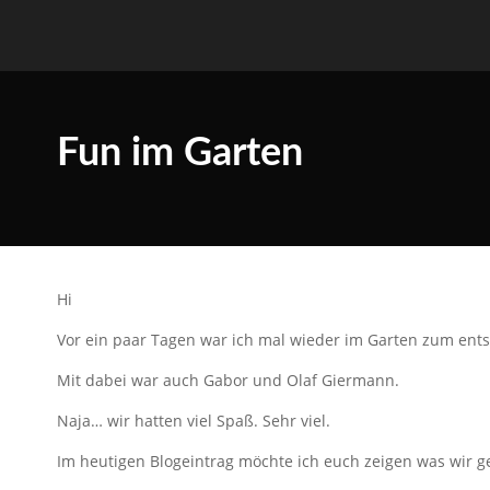
Fun im Garten
Hi
Vor ein paar Tagen war ich mal wieder im Garten zum en
Mit dabei war auch Gabor und Olaf Giermann.
Naja… wir hatten viel Spaß. Sehr viel.
Im heutigen Blogeintrag möchte ich euch zeigen was wir