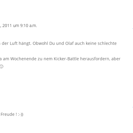
, 2011 um 9:10 a.m.
in der Luft hängt. Obwohl Du und Olaf auch keine schlechte
a am Wochenende zu nem Kicker-Battle herausfordern, aber
🙂
reude ! :-))