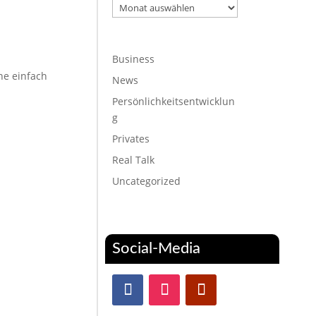
Archiv
Business
ne einfach
News
Persönlichkeitsentwicklun
g
Privates
Real Talk
Uncategorized
Social-Media