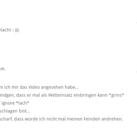
cht :-)))
.m.
em ich mir das Video angesehen habe…
ndgen, dass er mal als Wetteinsatz einbringen kann *grins*
 ignore *lach*
 schlagen bist…
scharf, dass würde ich nicht mal meinen Feinden andrehen,