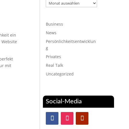
Archiv
Business
News
hkeit ein
Persönlichkeitsentwicklun
r Website
g
Privates
perfekt
Real Talk
ur mit
Uncategorized
Social-Media