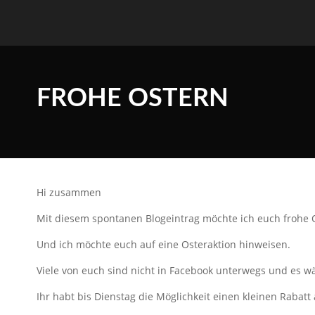
FROHE OSTERN
Hi zusammen
Mit diesem spontanen Blogeintrag möchte ich euch frohe
Und ich möchte euch auf eine Osteraktion hinweisen.
Viele von euch sind nicht in Facebook unterwegs und es w
Ihr habt bis Dienstag die Möglichkeit einen kleinen Raba