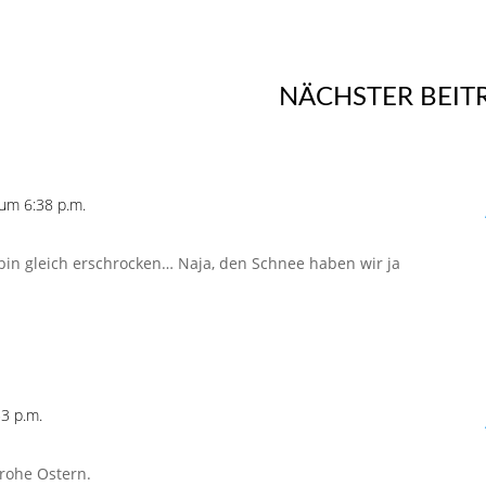
NÄCHSTER BEIT
um 6:38 p.m.
bin gleich erschrocken… Naja, den Schnee haben wir ja
3 p.m.
rohe Ostern.