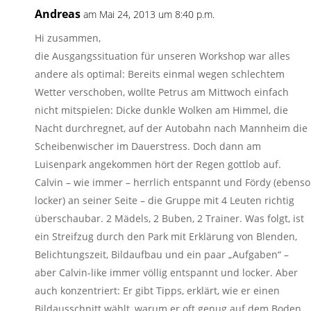
Andreas
am Mai 24, 2013 um 8:40 p.m.
Hi zusammen,
die Ausgangssituation für unseren Workshop war alles
andere als optimal: Bereits einmal wegen schlechtem
Wetter verschoben, wollte Petrus am Mittwoch einfach
nicht mitspielen: Dicke dunkle Wolken am Himmel, die
Nacht durchregnet, auf der Autobahn nach Mannheim die
Scheibenwischer im Dauerstress. Doch dann am
Luisenpark angekommen hört der Regen gottlob auf.
Calvin – wie immer – herrlich entspannt und Fördy (ebenso
locker) an seiner Seite – die Gruppe mit 4 Leuten richtig
überschaubar. 2 Mädels, 2 Buben, 2 Trainer. Was folgt, ist
ein Streifzug durch den Park mit Erklärung von Blenden,
Belichtungszeit, Bildaufbau und ein paar „Aufgaben“ –
aber Calvin-like immer völlig entspannt und locker. Aber
auch konzentriert: Er gibt Tipps, erklärt, wie er einen
Bildausschnitt wählt, warum er oft genug auf dem Boden