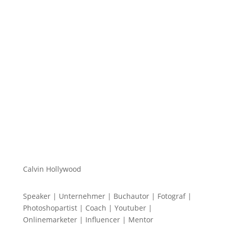
Hi zusammen Für alle die mich (noch) nicht
kennen... Mein Name ist Calvin und ich liebe
Social Media. Zum einen macht...
Calvin Hollywood
Speaker | Unternehmer | Buchautor | Fotograf |
Photoshopartist | Coach | Youtuber |
Onlinemarketer | Influencer | Mentor