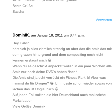
lernen! Kannst Ihn ja mal von mir grüßen…
Beste Grüße
Sascha
Antworten
DomInIK.
am Januar 18, 2011 um 8:44 a.m.
Hey Calvin,
hört sich ja alles ziemlich stressig an aber das die amis das mit
dem grauen hintergrund und dem compositing noch nicht
kennen erstaunt mich 😀
Wenn du es geschickt anpackst wollen in ein paar Wochen alle
Amis nur noch deine DVD’s haben *lach*
Die Amis sind ja echt verrückt ein Fitness Park 😀 Aber was
nimmst du für Drogen? 😀 Ich musste schon wieder sowas von
lachen das ist Unglaublich 😀
Auf jeden Fall sollten die hier Deutschland auch mal solche
Parks bauen.
Viele Grüße Dominik