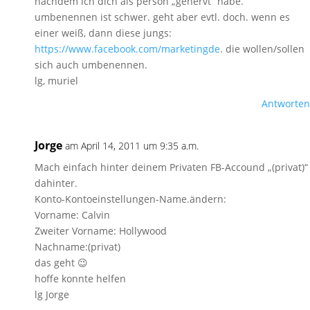
nachdem ich dich als person „genervt“ habe.
umbenennen ist schwer. geht aber evtl. doch. wenn es
einer weiß, dann diese jungs:
https://www.facebook.com/marketingde
. die wollen/sollen
sich auch umbenennen.
lg, muriel
Antworten
Jorge
am April 14, 2011 um 9:35 a.m.
Mach einfach hinter deinem Privaten FB-Accound „(privat)“
dahinter.
Konto-Kontoeinstellungen-Name.ändern:
Vorname: Calvin
Zweiter Vorname: Hollywood
Nachname:(privat)
das geht 😉
hoffe konnte helfen
lg Jorge