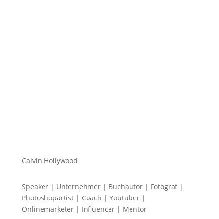
Hi zusammen Für alle die mich (noch) nicht kennen...
Mein Name ist Calvin und ich liebe Social Media. Zum
einen macht...
Calvin Hollywood
Speaker | Unternehmer | Buchautor | Fotograf |
Photoshopartist | Coach | Youtuber |
Onlinemarketer | Influencer | Mentor