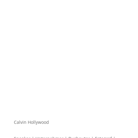
Hi zusammen Für alle die mich (noch) nicht kennen...
Mein Name ist Calvin und ich liebe Social Media. Zum
einen macht...
Calvin Hollywood