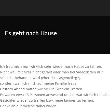
Es geht nach Hause
Ich freu mich nun wirklich sehr wieder nach Hause zu fahren.
Nicht weil mit Graz nicht gefällt oder man bei Video2brain nur
schlecht behandelt wird (eher das Gegenteil*g*),
sondern weil ich mich auf meine Familie freue.
Gestern Abend hatten wir hier in Graz ein Treffen.
Es waren etwa 15 Personen anwesend und es war wirklich toll alte
Gesichter wieder zu treffen bzw. neue kennen zu lernen:
Danke an alle welche dabei waren.