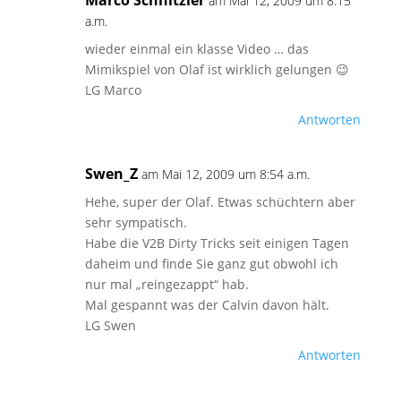
Marco Schnitzler
am Mai 12, 2009 um 8:15
a.m.
wieder einmal ein klasse Video … das
Mimikspiel von Olaf ist wirklich gelungen 😉
LG Marco
Antworten
Swen_Z
am Mai 12, 2009 um 8:54 a.m.
Hehe, super der Olaf. Etwas schüchtern aber
sehr sympatisch.
Habe die V2B Dirty Tricks seit einigen Tagen
daheim und finde Sie ganz gut obwohl ich
nur mal „reingezappt“ hab.
Mal gespannt was der Calvin davon hält.
LG Swen
Antworten