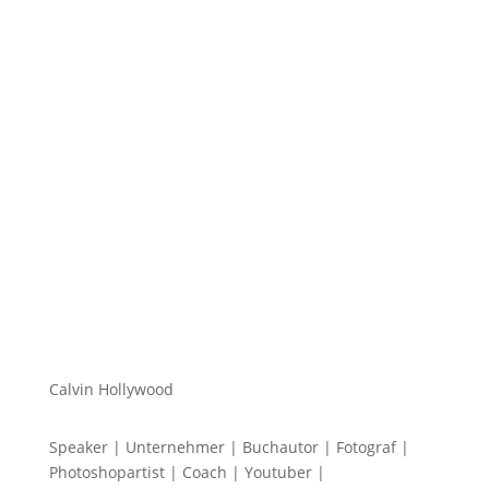
Hi zusammen Für alle die mich (noch) nicht kennen...
Mein Name ist Calvin und ich liebe Social Media. Zum
einen macht...
Calvin Hollywood
Speaker | Unternehmer | Buchautor | Fotograf |
Photoshopartist | Coach | Youtuber |