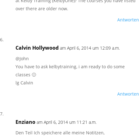
at Kelby Training (KelbyOne)? The courses you have listed
over there are older now.
Antworten
Calvin Hollywood
am April 6, 2014 um 12:09 a.m.
@John
You have to ask kelbytraining, i am ready to do some
classes 🙂
lg Calvin
Antworten
Enziano
am April 6, 2014 um 11:21 a.m.
Den Teil Ich speichere alle meine Notitzen,