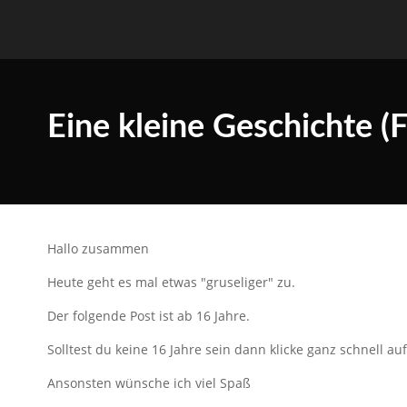
Eine kleine Geschichte (
Hallo zusammen
Heute geht es mal etwas "gruseliger" zu.
Der folgende Post ist ab 16 Jahre.
Solltest du keine 16 Jahre sein dann klicke ganz schnell a
Ansonsten wünsche ich viel Spaß