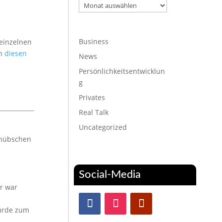
Archiv
Business
einzelnen
ch
diesen
News
Persönlichkeitsentwicklun
g
Privates
Real Talk
Uncategorized
 hübschen
Social-Media
r war
wurde zum