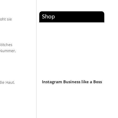
Shop
oht sie
Stitches
e Nummer,
Instagram Business like a Boss
die Haut.