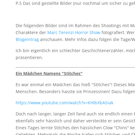
P.S Das sind gestellte Bilder (nur nochmal um sicher zu ge
Die folgenden Bilder sind im Rahmen des Shootings mit M
Charaktere der
Marc Terenzi Horror Show
fotografiert. We
Blogeintrag
anschauen. Mehr Infos dazu folgen die Tage/
Ich bin eigentlich ein schlechter Geschichtenerzähler, mö
präsentieren.
Ein Mädchen Namens "Stitches"
Es war einmal ein Mädchen das hieß "Stitches"! Dieses M
Menschen. Besonders hasste sie Prinzessinen! Dazu folge
https://www.youtube.com/watch?v=KHlbXbASiak
Doch nach langer, langer Zeit fand auch sie endlich eine
ebenfalls sehr hässlich und daher versteckte er sein Gesic
Eines Tages lernte Stitches den hässlichen Clow "Chins" 
Geliebten. Mehrmals die Woche trafen sich Stitches und C