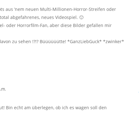
ts aus ’nem neuen Multi-Millionen-Horror-Streifen oder
total abgefahrenes, neues Videospiel. 🙂
el- oder Horrorfilm-Fan, aber diese Bilder gefallen mir
r davon zu sehen !?!? Büüüüüütte! *GanzLiebGuck* *zwinker*
.m.
ut! Bin echt am überlegen, ob ich es wagen soll den