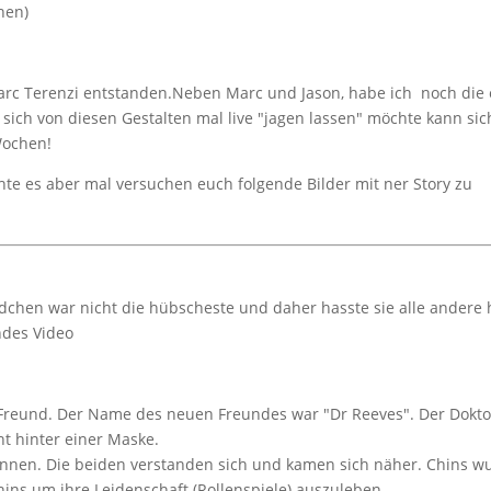
hen)
arc Terenzi entstanden.Neben Marc und Jason, habe ich noch die 
r sich von diesen Gestalten mal live "jagen lassen" möchte kann si
Wochen!
chte es aber mal versuchen euch folgende Bilder mit ner Story zu
ädchen war nicht die hübscheste und daher hasste sie alle andere
ndes Video
n Freund. Der Name des neuen Freundes war "Dr Reeves". Der Dokto
ht hinter einer Maske.
kennen. Die beiden verstanden sich und kamen sich näher. Chins 
hins um ihre Leidenschaft (Rollenspiele) auszuleben.