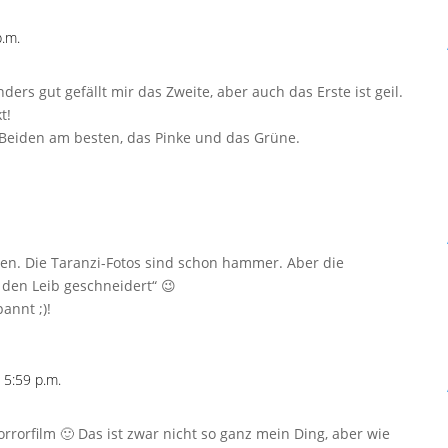
.m.
nders gut gefällt mir das Zweite, aber auch das Erste ist geil.
t!
n Beiden am besten, das Pinke und das Grüne.
n. Die Taranzi-Fotos sind schon hammer. Aber die
f den Leib geschneidert“ 😉
annt ;)!
5:59 p.m.
rrorfilm 🙂 Das ist zwar nicht so ganz mein Ding, aber wie