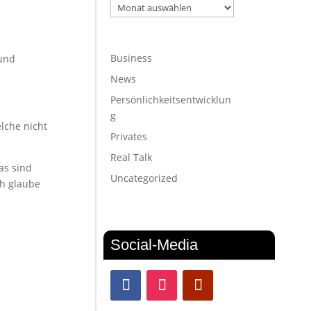
Archiv
Business
 und
News
Persönlichkeitsentwicklun
g
lche nicht
Privates
Real Talk
as sind
Uncategorized
ch glaube
Social-Media