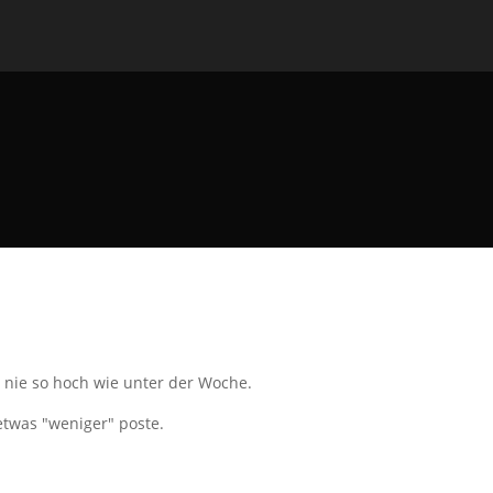
nie so hoch wie unter der Woche.
 etwas "weniger" poste.