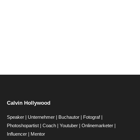
Hi zusammen Für alle die mich (noch) nicht kennen...
Mein Name ist Calvin und ich liebe Social Media. Zum
einen macht...
Calvin Hollywood
Speaker | Unternehmer | Buchautor | Fotograf |
Photoshopartist | Coach | Youtuber | Onlinemarketer |
Influencer | Mentor