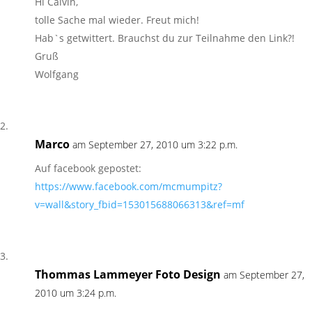
Hi Calvin,
tolle Sache mal wieder. Freut mich!
Hab`s getwittert. Brauchst du zur Teilnahme den Link?!
Gruß
Wolfgang
Marco
am September 27, 2010 um 3:22 p.m.
Auf facebook gepostet:
https://www.facebook.com/mcmumpitz?
v=wall&story_fbid=153015688066313&ref=mf
Thommas Lammeyer Foto Design
am September 27,
2010 um 3:24 p.m.