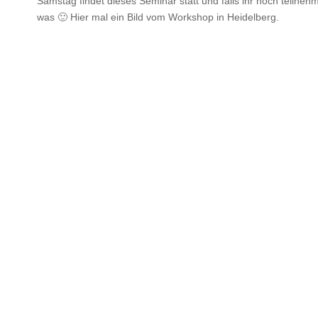
Samstag findet dieses Seminar statt und falls ihr noch teilneh
was 🙂 Hier mal ein Bild vom Workshop in Heidelberg.