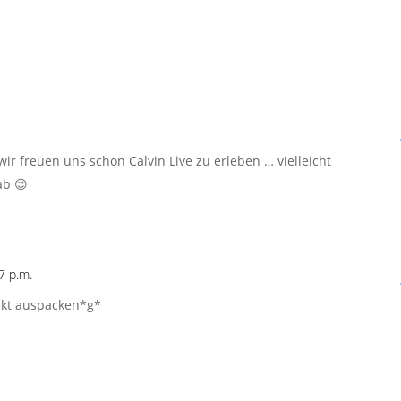
ir freuen uns schon Calvin Live zu erleben … vielleicht
ab 😉
7 p.m.
lekt auspacken*g*