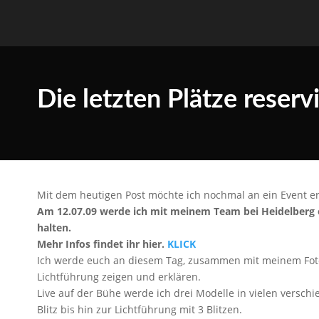
Die letzten Plätze reserv
Mit dem heutigen Post möchte ich nochmal an ein Event eri
Am 12.07.09 werde ich mit meinem Team bei Heidelberg 
halten.
Mehr Infos findet ihr hier.
KLICK
Ich werde euch an diesem Tag, zusammen mit meinem Fotop
Lichtführung zeigen und erklären.
Live auf der Bühe werde ich drei Modelle in vielen versch
Blitz bis hin zur Lichtführung mit 3 Blitzen.