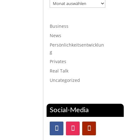
Archiv
Business
News
Persönlichkeitsentwicklun
g
Privates
Real Talk
Uncategorized
Social-Media