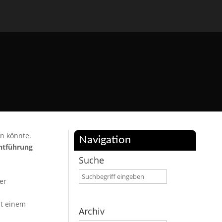
in könnte.
Navigation
htführung
Suche
er
it einem
Archiv