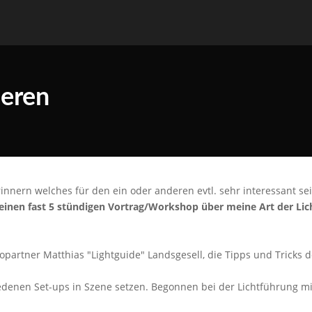
ieren
nnern welches für den ein oder anderen evtl. sehr interessant se
einen fast 5 stündigen Vortrag/Workshop über meine Art der Lic
artner Matthias "Lightguide" Landsgesell, die Tipps und Tricks d
iedenen Set-ups in Szene setzen. Begonnen bei der Lichtführung m