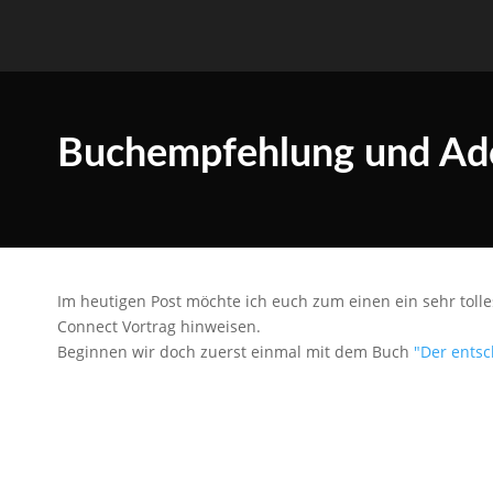
Buchempfehlung und Ad
Im heutigen Post möchte ich euch zum einen ein sehr tol
Connect Vortrag hinweisen.
Beginnen wir doch zuerst einmal mit dem Buch
"Der ents