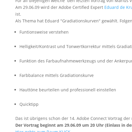
Für all diejenigen welche den letzten Vortrag von Marius
Am 29.06.09 wird der Adobe Certified Expert
Eduard de Kru
ist.
Als Thema hat Eduard "Gradiationskurven" gewählt. Folge
Funtionsweise verstehen
Helligkeit/Kontrast und Tonwertkorrektur mittels Gradia
Funktion des Farbaufnahmewerkzeugs und der Ankerpu
Farbbalance mittels Gradiationskurve
Hauttöne beurteilen und professionell einstellen
Quicktipp
Das ist übrigens schon der 14. Adobe Connect Vortrag der nic
Der Vortrag beginnt am 29.06.09 um 20 Uhr (Einlass in d
Hier gehts zum Raum KLICK