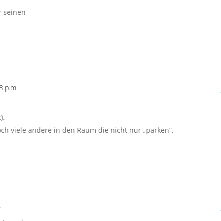
r seinen
8 p.m.
).
och viele andere in den Raum die nicht nur „parken“.
.