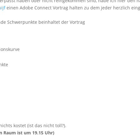
 verpasst haben oder nicht reingekommen sind, habe ich hier den n
ijf
einen Adobe Connect Vortrag halten zu dem jeder herzlich ein
nde Schwerpunkte beinhaltet der Vortrag
tionskurve
nkte
hts kostet (ist das nicht toll?).
en Raum ist um 19.15 Uhr)