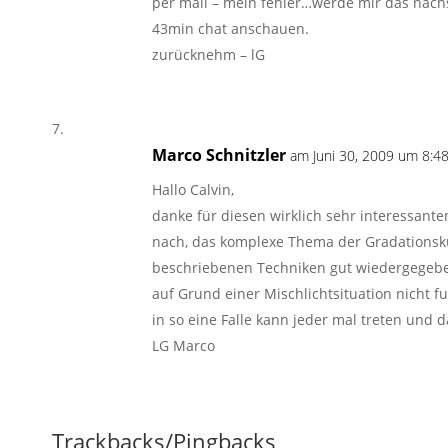
per mail – mein fehler…werde mir das näch
43min chat anschauen.
zurücknehm – lG
Marco Schnitzler
am Juni 30, 2009 um 8:48
Hallo Calvin,
danke für diesen wirklich sehr interessan
nach, das komplexe Thema der Gradationsku
beschriebenen Techniken gut wiedergegeben.
auf Grund einer Mischlichtsituation nicht fu
in so eine Falle kann jeder mal treten und d
LG Marco
Trackbacks/Pingbacks