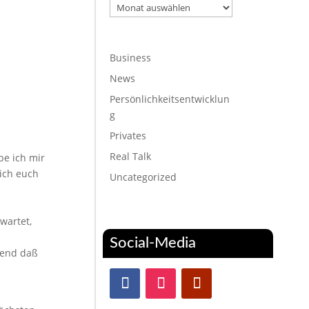
Archiv
Business
News
Persönlichkeitsentwicklun
g
Privates
Real Talk
be ich mir
 ich euch
Uncategorized
wartet,
Social-Media
rend daß