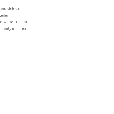
und vieles mehr
eiler)
antworte Fragen)
unity inspiriert