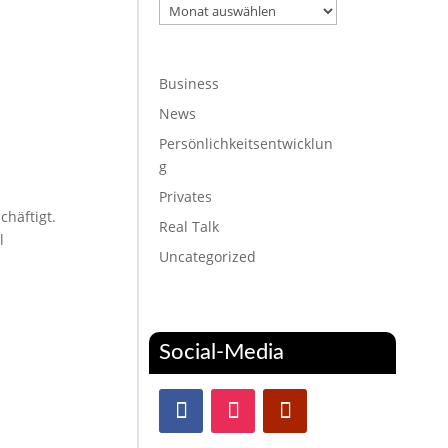
Archiv
Business
News
Persönlichkeitsentwicklun
g
Privates
chäftigt.
Real Talk
l
Uncategorized
Social-Media