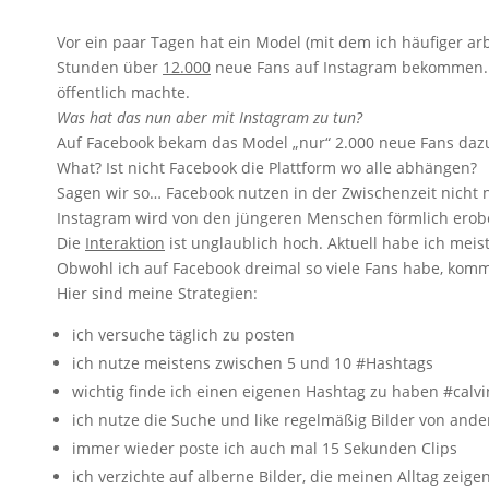
Vor ein paar Tagen hat ein Model (mit dem ich häufiger arb
Stunden über
12.000
neue Fans auf Instagram bekommen. D
öffentlich machte.
Was hat das nun aber mit Instagram zu tun?
Auf Facebook bekam das Model „nur“ 2.000 neue Fans daz
What? Ist nicht Facebook die Plattform wo alle abhängen?
Sagen wir so… Facebook nutzen in der Zwischenzeit nicht n
Instagram wird von den jüngeren Menschen förmlich erobe
Die
Interaktion
ist unglaublich hoch. Aktuell habe ich meis
Obwohl ich auf Facebook dreimal so viele Fans habe, komme 
Hier sind meine Strategien:
ich versuche täglich zu posten
ich nutze meistens zwischen 5 und 10 #Hashtags
wichtig finde ich einen eigenen Hashtag zu haben #calvi
ich nutze die Suche und like regelmäßig Bilder von ande
immer wieder poste ich auch mal 15 Sekunden Clips
ich verzichte auf alberne Bilder, die meinen Alltag zeige