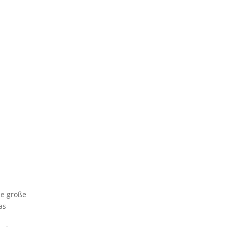
ne große
as