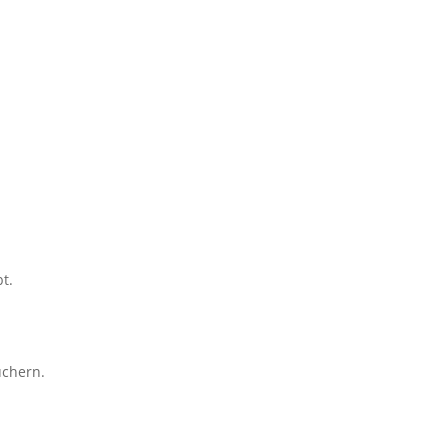
t.
üchern.