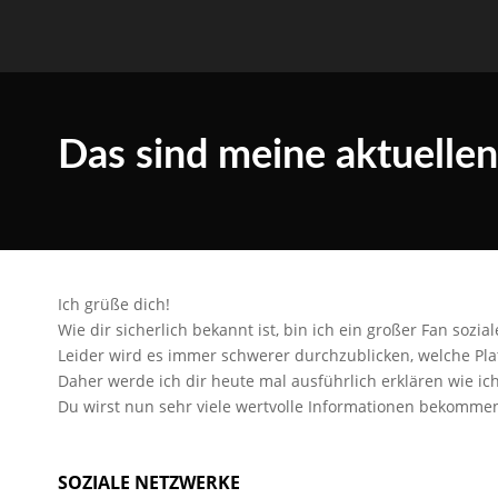
Das sind meine aktuellen
Ich grüße dich!
Wie dir sicherlich bekannt ist, bin ich ein großer Fan sozia
Leider wird es immer schwerer durchzublicken, welche Plat
Daher werde ich dir heute mal ausführlich erklären wie ic
Du wirst nun sehr viele wertvolle Informationen bekommen
SOZIALE NETZWERKE