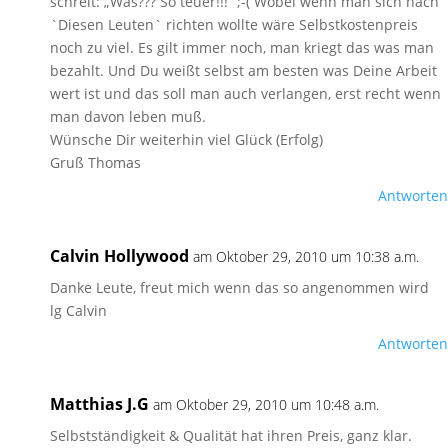
schreit: „Was??? So teuer!!!“ ;-( Wobei wenn man sich nach
`Diesen Leuten` richten wollte wäre Selbstkostenpreis
noch zu viel. Es gilt immer noch, man kriegt das was man
bezahlt. Und Du weißt selbst am besten was Deine Arbeit
wert ist und das soll man auch verlangen, erst recht wenn
man davon leben muß.
Wünsche Dir weiterhin viel Glück (Erfolg)
Gruß Thomas
Antworten
Calvin Hollywood
am Oktober 29, 2010 um 10:38 a.m.
Danke Leute, freut mich wenn das so angenommen wird
lg Calvin
Antworten
Matthias J.G
am Oktober 29, 2010 um 10:48 a.m.
Selbstständigkeit & Qualität hat ihren Preis, ganz klar.