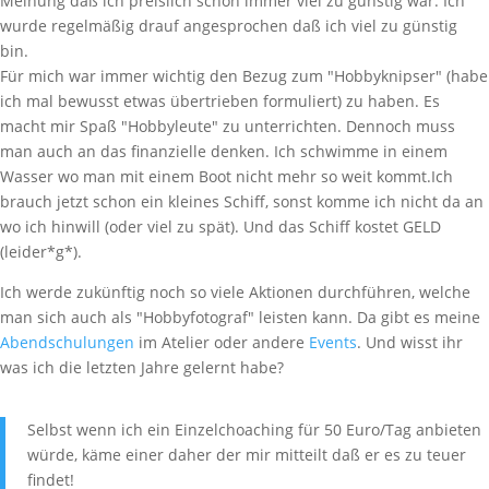
Meinung daß ich preislich schon immer viel zu günstig war. Ich
wurde regelmäßig drauf angesprochen daß ich viel zu günstig
bin.
Für mich war immer wichtig den Bezug zum "Hobbyknipser" (habe
ich mal bewusst etwas übertrieben formuliert) zu haben. Es
macht mir Spaß "Hobbyleute" zu unterrichten. Dennoch muss
man auch an das finanzielle denken. Ich schwimme in einem
Wasser wo man mit einem Boot nicht mehr so weit kommt.Ich
brauch jetzt schon ein kleines Schiff, sonst komme ich nicht da an
wo ich hinwill (oder viel zu spät). Und das Schiff kostet GELD
(leider*g*).
Ich werde zukünftig noch so viele Aktionen durchführen, welche
man sich auch als "Hobbyfotograf" leisten kann. Da gibt es meine
Abendschulungen
im Atelier oder andere
Events
. Und wisst ihr
was ich die letzten Jahre gelernt habe?
Selbst wenn ich ein Einzelchoaching für 50 Euro/Tag anbieten
würde, käme einer daher der mir mitteilt daß er es zu teuer
findet!