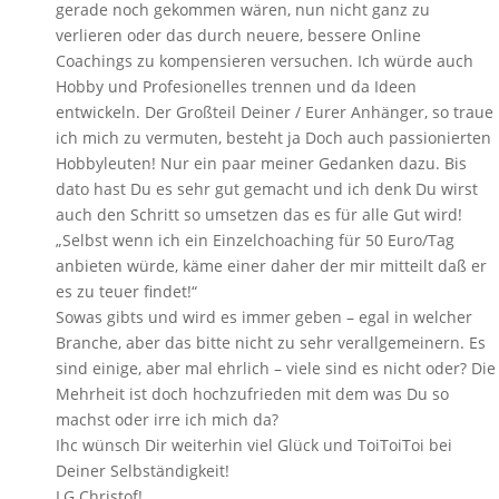
gerade noch gekommen wären, nun nicht ganz zu
verlieren oder das durch neuere, bessere Online
Coachings zu kompensieren versuchen. Ich würde auch
Hobby und Profesionelles trennen und da Ideen
entwickeln. Der Großteil Deiner / Eurer Anhänger, so traue
ich mich zu vermuten, besteht ja Doch auch passionierten
Hobbyleuten! Nur ein paar meiner Gedanken dazu. Bis
dato hast Du es sehr gut gemacht und ich denk Du wirst
auch den Schritt so umsetzen das es für alle Gut wird!
„Selbst wenn ich ein Einzelchoaching für 50 Euro/Tag
anbieten würde, käme einer daher der mir mitteilt daß er
es zu teuer findet!“
Sowas gibts und wird es immer geben – egal in welcher
Branche, aber das bitte nicht zu sehr verallgemeinern. Es
sind einige, aber mal ehrlich – viele sind es nicht oder? Die
Mehrheit ist doch hochzufrieden mit dem was Du so
machst oder irre ich mich da?
Ihc wünsch Dir weiterhin viel Glück und ToiToiToi bei
Deiner Selbständigkeit!
LG Christof!