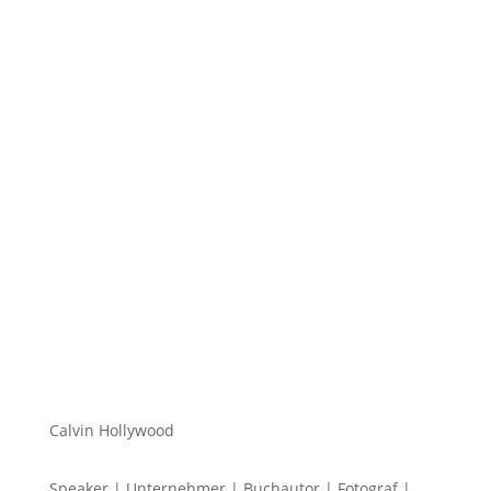
Hi zusammen Für alle die mich (noch) nicht kennen...
Mein Name ist Calvin und ich liebe Social Media. Zum
einen macht...
Calvin Hollywood
Speaker | Unternehmer | Buchautor | Fotograf |