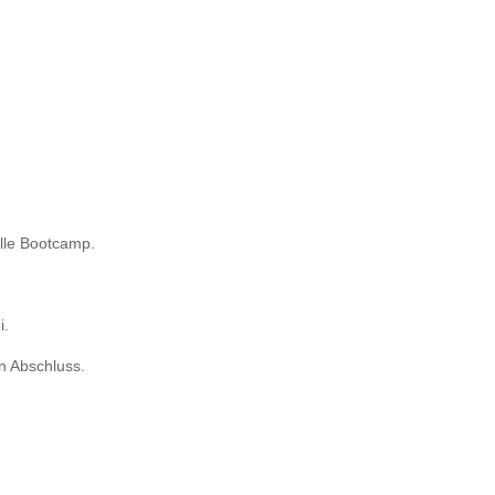
uelle Bootcamp.
i.
en Abschluss.