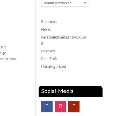
Archiv
Business
News
Persönlichkeitsentwicklun
g
 die
Privates
. Je
Real Talk
er ist das
Uncategorized
Social-Media