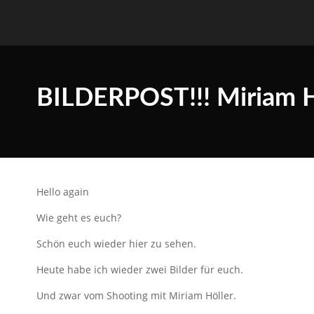
BILDERPOST!!! Miriam H
Hello again
Wie geht es euch?
Schön euch wieder hier zu sehen.
Heute habe ich wieder zwei Bilder für euch.
Und zwar vom Shooting mit Miriam Höller.