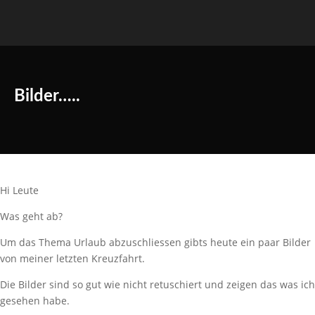
Bilder…..
Hi Leute
Was geht ab?
Um das Thema Urlaub abzuschliessen gibts heute ein paar Bilder
von meiner letzten Kreuzfahrt.
Die Bilder sind so gut wie nicht retuschiert und zeigen das was ich
gesehen habe.