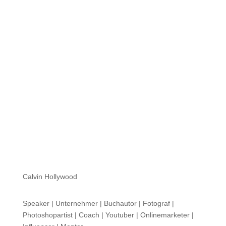
Hi zusammen Für alle die mich (noch) nicht kennen...
Mein Name ist Calvin und ich liebe Social Media. Zum
einen macht...
Calvin Hollywood
Speaker | Unternehmer | Buchautor | Fotograf |
Photoshopartist | Coach | Youtuber | Onlinemarketer |