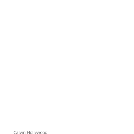
Hi zusammen Für alle die mich (noch) nicht kennen...
Mein Name ist Calvin und ich liebe Social Media. Zum
einen macht...
Calvin Hollywood