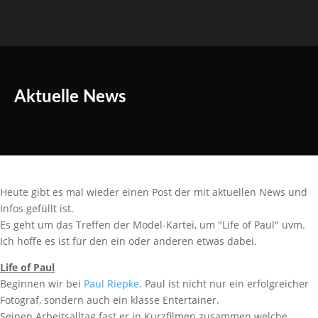
Aktuelle News
Heute gibt es mal wieder einen Post der mit aktuellen News und
Infos gefüllt ist.
Es geht um das Treffen der Model-Kartei, um "Life of Paul" uvm.
Ich hoffe es ist für den ein oder anderen etwas dabei.
Life of Paul
Beginnen wir bei
Paul Riepke
. Paul ist nicht nur ein erfolgreicher
Fotograf, sondern auch ein klasse Entertainer.
Seinen Arbeitsalltag fast er in Kurzfilmen zusammen welche