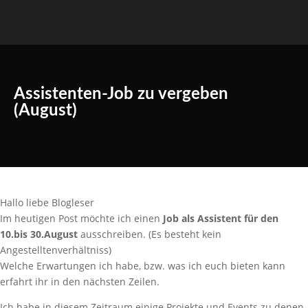
Assistenten-Job zu vergeben
(August)
Hallo liebe Blogleser
Im heutigen Post möchte ich einen
Job als Assistent für den
10.bis 30.August
ausschreiben. (Es besteht kein
Angestelltenverhältniss)
Welche Erwartungen ich habe, bzw. was ich euch bieten kann
erfahrt ihr in den nächsten Zeilen.
Ich habe in diesem Zeitraum einige Projekte und Events zu denen