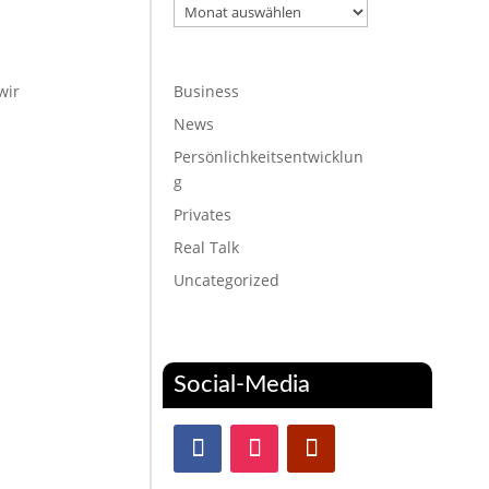
Archiv
wir
Business
News
Persönlichkeitsentwicklun
g
Privates
Real Talk
Uncategorized
Social-Media