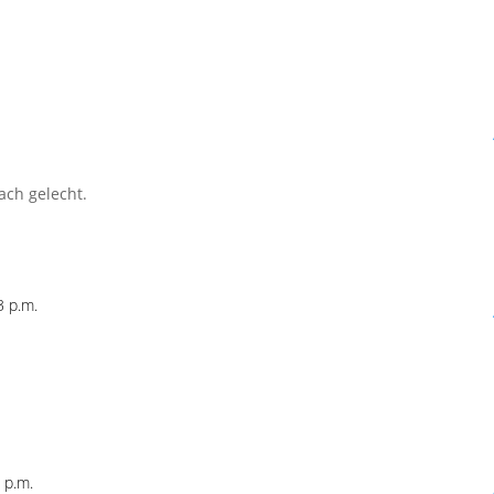
ach gelecht.
 p.m.
.
 p.m.