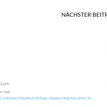
NÄCHSTER BEIT
2 p.m.
er mal.
e-Zubehoer/Objektive/Fisheye-Objektiv-Walimex-8mm-35-