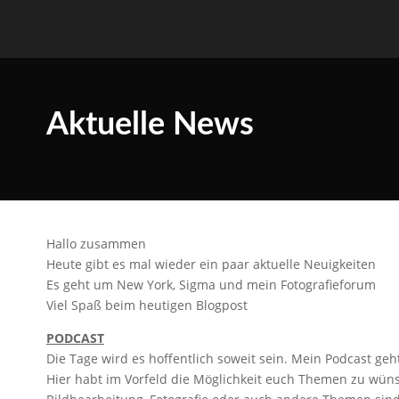
Aktuelle News
Hallo zusammen
Heute gibt es mal wieder ein paar aktuelle Neuigkeiten
Es geht um New York, Sigma und mein Fotografieforum
Viel Spaß beim heutigen Blogpost
PODCAST
Die Tage wird es hoffentlich soweit sein. Mein Podcast geht
Hier habt im Vorfeld die Möglichkeit euch Themen zu wüns