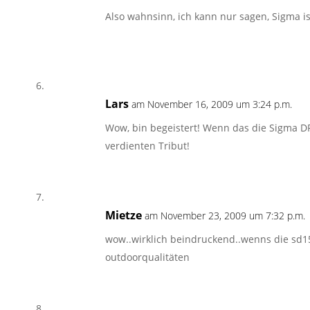
Also wahnsinn, ich kann nur sagen, Sigma ist
Lars
am November 16, 2009 um 3:24 p.m.
Wow, bin begeistert! Wenn das die Sigma DP
verdienten Tribut!
Mietze
am November 23, 2009 um 7:32 p.m.
wow..wirklich beindruckend..wenns die sd1
outdoorqualitäten