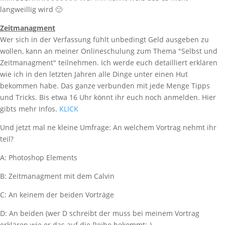
langweillig wird 🙂
Zeitmanagment
Wer sich in der Verfassung fühlt unbedingt Geld ausgeben zu
wollen, kann an meiner Onlineschulung zum Thema "Selbst und
Zeitmanagment" teilnehmen. Ich werde euch detailliert erklären
wie ich in den letzten Jahren alle Dinge unter einen Hut
bekommen habe. Das ganze verbunden mit jede Menge Tipps
und Tricks. Bis etwa 16 Uhr könnt ihr euch noch anmelden. Hier
gibts mehr Infos.
KLICK
Und jetzt mal ne kleine Umfrage: An welchem Vortrag nehmt ihr
teil?
A: Photoshop Elements
B: Zeitmanagment mit dem Calvin
C: An keinem der beiden Vorträge
D: An beiden (wer D schreibt der muss bei meinem Vortrag
erklären wie er das auf die Reihe bekommt:-)