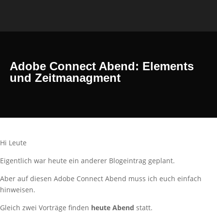
Adobe Connect Abend: Elements
und Zeitmanagment
Hi Leute
Eigentlich war heute ein anderer Blogeintrag geplant.
Aber auf diesen Adobe Connect Abend muss ich euch einfach
hinweisen.
Gleich zwei Vorträge finden
heute Abend
statt.