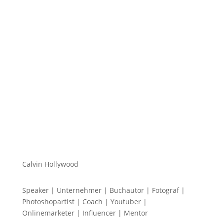
Hi zusammen Für alle die mich (noch) nicht kennen...
Mein Name ist Calvin und ich liebe Social Media. Zum
einen macht...
Calvin Hollywood
Speaker | Unternehmer | Buchautor | Fotograf |
Photoshopartist | Coach | Youtuber |
Onlinemarketer | Influencer | Mentor