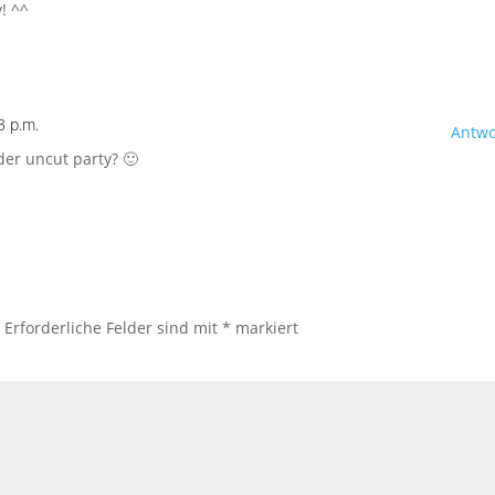
! ^^
3 p.m.
Antwo
der uncut party? 🙂
.
Erforderliche Felder sind mit
*
markiert