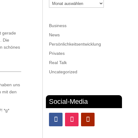
Archiv
Business
t gerade
News
. Die
Persönlichkeitsentwicklung
in schönes
Privates
Real Talk
Uncategorized
 haben uns
n mit den
Social-Media
! *g*