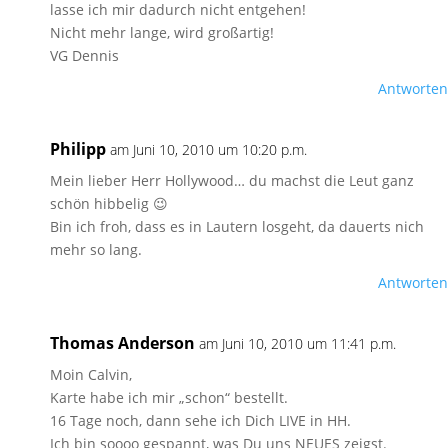
lasse ich mir dadurch nicht entgehen!
Nicht mehr lange, wird großartig!
VG Dennis
Antworten
Philipp
am Juni 10, 2010 um 10:20 p.m.
Mein lieber Herr Hollywood… du machst die Leut ganz
schön hibbelig 😉
Bin ich froh, dass es in Lautern losgeht, da dauerts nich
mehr so lang.
Antworten
Thomas Anderson
am Juni 10, 2010 um 11:41 p.m.
Moin Calvin,
Karte habe ich mir „schon“ bestellt.
16 Tage noch, dann sehe ich Dich LIVE in HH.
Ich bin soooo gespannt, was Du uns NEUES zeigst.