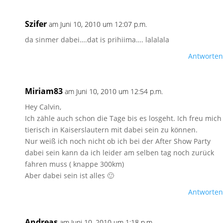
Szifer
am Juni 10, 2010 um 12:07 p.m.
da sinmer dabei….dat is prihiima…. lalalala
Antworten
Miriam83
am Juni 10, 2010 um 12:54 p.m.
Hey Calvin,
Ich zähle auch schon die Tage bis es losgeht. Ich freu mich
tierisch in Kaiserslautern mit dabei sein zu können.
Nur weiß ich noch nicht ob ich bei der After Show Party
dabei sein kann da ich leider am selben tag noch zurück
fahren muss ( knappe 300km)
Aber dabei sein ist alles 🙂
Antworten
Andreas
am Juni 10, 2010 um 1:18 p.m.