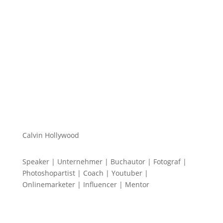
Mein Name ist Calvin und ich liebe Social Media. Zum
einen macht...
Calvin Hollywood
Speaker | Unternehmer | Buchautor | Fotograf |
Photoshopartist | Coach | Youtuber |
Onlinemarketer | Influencer | Mentor