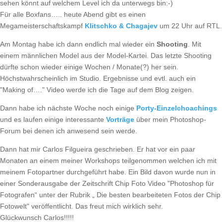
sehen könnt auf welchem Level ich da unterwegs bin:-)
Für alle Boxfans….. heute Abend gibt es einen
Megameisterschaftskampf
Klitschko & Chagajev
um 22 Uhr auf RTL.
Am Montag habe ich dann endlich mal wieder ein
Shooting
. Mit
einem männlichen Model aus der Model-Kartei. Das letzte Shooting
dürfte schon wieder einige Wochen / Monate(?) her sein.
Höchstwahrscheinlich im Studio. Ergebnisse und evtl. auch ein
"Making of…." Video werde ich die Tage auf dem Blog zeigen.
Dann habe ich nächste Woche noch einige
Porty-Einzelchoachings
und es laufen einige interessante
Vorträge
über mein Photoshop-
Forum bei denen ich anwesend sein werde.
Dann hat mir Carlos Filgueira geschrieben. Er hat vor ein paar
Monaten an einem meiner Workshops teilgenommen welchen ich mit
meinem Fotopartner durchgeführt habe. Ein Bild davon wurde nun in
einer Sonderausgabe der Zeitschrift Chip Foto Video "Photoshop für
Fotografen“ unter der Rubrik „ Die besten bearbeiteten Fotos der Chip
Fotowelt" veröffentlicht. Das freut mich wirklich sehr.
Glückwunsch Carlos!!!!!