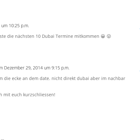
 um 10:25 p.m.
nste die nächsten 10 Dubai Termine mitkommen 😀 😛
m Dezember 29, 2014 um 9:15 p.m.
um die ecke an dem date. nicht direkt dubai aber im nachbar
h mit euch kurzschliessen!