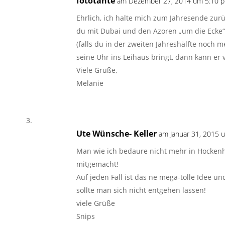
fototante
am Dezember 27, 2014 um 5:10 p
Ehrlich, ich halte mich zum Jahresende zurü
du mit Dubai und den Azoren „um die Ecke“ 
(falls du in der zweiten Jahreshälfte noch 
seine Uhr ins Leihaus bringt, dann kann er v
Viele Grüße,
Melanie
Ute Wünsche- Keller
am Januar 31, 2015 u
Man wie ich bedaure nicht mehr in Hockenh
mitgemacht!
Auf jeden Fall ist das ne mega-tolle Idee u
sollte man sich nicht entgehen lassen!
viele Grüße
Snips