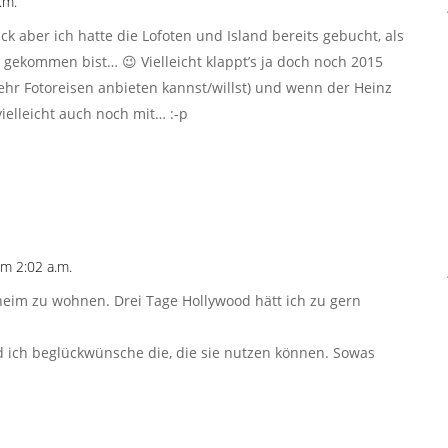
.m.
ck aber ich hatte die Lofoten und Island bereits gebucht, als
gekommen bist… 😉 Vielleicht klappt’s ja doch noch 2015
mehr Fotoreisen anbieten kannst/willst) und wenn der Heinz
ielleicht auch noch mit… :-p
m 2:02 a.m.
eim zu wohnen. Drei Tage Hollywood hätt ich zu gern
nd ich beglückwünsche die, die sie nutzen können. Sowas