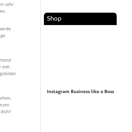
en sehr
hen.
Shop
 werde
ige
jemand
 evtl.
ngsbilder
Instagram Business like a Boss
sehen,
anzen
 dich?