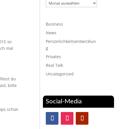
Archiv
Business
News
Persönlichkeitsentwicklun
015 so
g
ach mal
Privates
Real Talk
Uncategorized
lltest du
st, bitte
Social-Media
hops schon