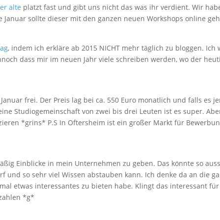
er alte
platzt fast und gibt uns nicht das was ihr verdient. Wir hab
nde Januar sollte dieser mit den ganzen neuen Workshops online ge
rag
, indem ich erkläre ab 2015 NICHT mehr täglich zu bloggen. Ich
noch dass mir im neuen Jahr viele schreiben werden, wo der heut
Januar frei. Der Preis lag bei ca. 550 Euro monatlich und falls es 
ne Studiogemeinschaft von zwei bis drei Leuten ist es super. Aber
zieren *grins* P.S In Oftersheim ist ein großer Markt für Bewerbu
mäßig Einblicke in mein Unternehmen zu geben. Das könnte so aus
f und so sehr viel Wissen abstauben kann. Ich denke da an die g
al etwas interessantes zu bieten habe. Klingt das interessant für
ezahlen *g*