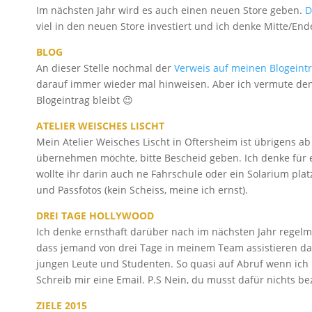
Im nächsten Jahr wird es auch einen neuen Store geben.
D
viel in den neuen Store investiert und ich denke Mitte/E
BLOG
An dieser Stelle nochmal der
Verweis auf meinen Blogeint
darauf immer wieder mal hinweisen. Aber ich vermute den
Blogeintrag bleibt 😉
ATELIER WEISCHES LISCHT
Mein Atelier Weisches Lischt in Oftersheim ist übrigens ab 
übernehmen möchte, bitte Bescheid geben. Ich denke für ei
wollte ihr darin auch ne Fahrschule oder ein Solarium plat
und Passfotos (kein Scheiss, meine ich ernst).
DREI TAGE HOLLYWOOD
Ich denke ernsthaft darüber nach im nächsten Jahr regel
dass jemand von drei Tage in meinem Team assistieren dar
jungen Leute und Studenten. So quasi auf Abruf wenn ich m
Schreib mir eine Email. P.S Nein, du musst dafür nichts b
ZIELE 2015