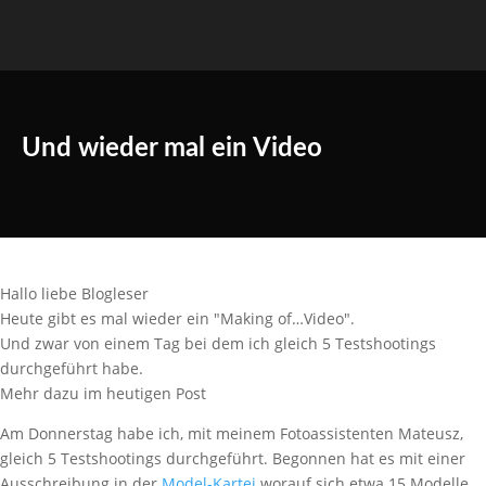
Und wieder mal ein Video
Hallo liebe Blogleser
Heute gibt es mal wieder ein "Making of…Video".
Und zwar von einem Tag bei dem ich gleich 5 Testshootings
durchgeführt habe.
Mehr dazu im heutigen Post
Am Donnerstag habe ich, mit meinem Fotoassistenten Mateusz,
gleich 5 Testshootings durchgeführt. Begonnen hat es mit einer
Ausschreibung in der
Model-Kartei
worauf sich etwa 15 Modelle