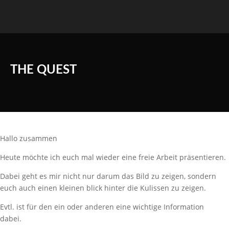
THE QUEST
Hallo zusammen
Heute möchte ich euch mal wieder eine freie Arbeit präsentieren.
Dabei geht es mir nicht nur darum das Bild zu zeigen, sondern
euch auch einen kleinen blick hinter die Kulissen zu zeigen.
Evtl. ist für den ein oder anderen eine wichtige Information
dabei.