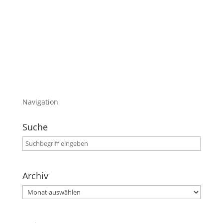
Aber ich denke daß ich damit einigen eine
Freude machen kann.
Daher viel Spaß damit:-)
Navigation
Suche
Archiv
Archiv