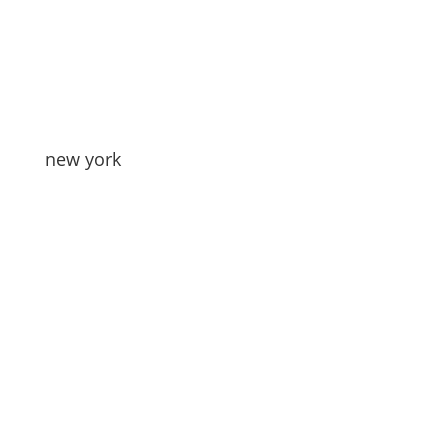
new york
Hi Leute
Der Titel sagt sicherlich alles.