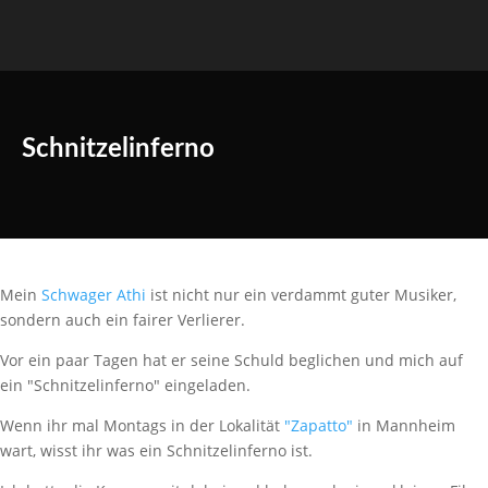
Schnitzelinferno
Mein
Schwager Athi
ist nicht nur ein verdammt guter Musiker,
sondern auch ein fairer Verlierer.
Vor ein paar Tagen hat er seine Schuld beglichen und mich auf
ein "Schnitzelinferno" eingeladen.
Wenn ihr mal Montags in der Lokalität
"Zapatto"
in Mannheim
wart, wisst ihr was ein Schnitzelinferno ist.