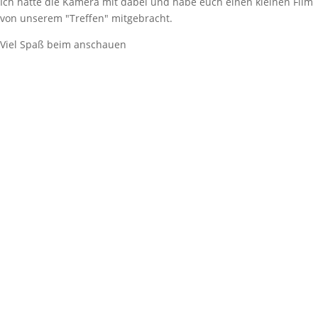
Ich hatte die Kamera mit dabei und habe euch einen kleinen Film
von unserem "Treffen" mitgebracht.
Viel Spaß beim anschauen