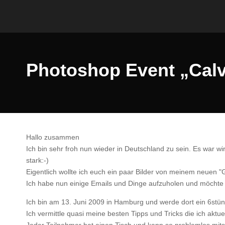
Photoshop Event „Calv
Hallo zusammen
Ich bin sehr froh nun wieder in Deutschland zu sein. Es war wir
stark:-)
Eigentlich wollte ich euch ein paar Bilder von meinem neuen "
Ich habe nun einige Emails und Dinge aufzuholen und möchte 
Ich bin am 13. Juni 2009 in Hamburg und werde dort ein 6stü
Ich vermittle quasi meine besten Tipps und Tricks die ich aktu
Jeder Teilnehmer hat einen Tisch und kann so problemlos mits