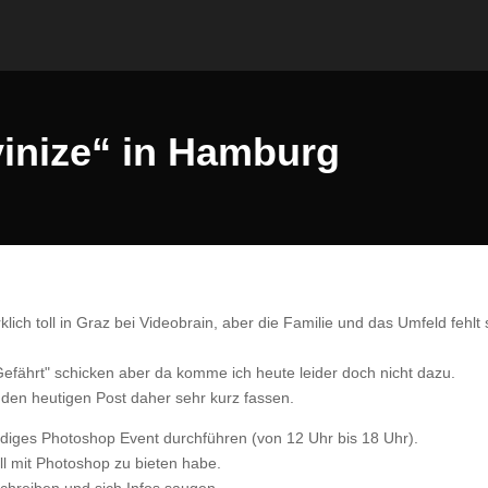
inize“ in Hamburg
klich toll in Graz bei Videobrain, aber die Familie und das Umfeld fehlt
Gefährt" schicken aber da komme ich heute leider doch nicht dazu.
den heutigen Post daher sehr kurz fassen.
ndiges Photoshop Event durchführen (von 12 Uhr bis 18 Uhr).
ell mit Photoshop zu bieten habe.
chreiben und sich Infos saugen.