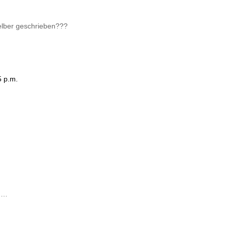
selber geschrieben???
5 p.m.
u …