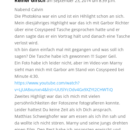
Reiner Girsch
am September 23, 2014 um 8:39 p.m.
Nabend Calvin
Die Photokina war ein und ist ein Hihlight schon an sich.
Mein diesjähriges Highlight war das ich mit Garbor Richter
über eine Cosyspeed Tasche gesprochen hatte und er
dann sagte das er ein Vortrag hält und danach eine Tasche
verlost wird.
Ich bin dann einfach mal mit gegangen und was soll ich
sagen? Die Tasche habe ich gewonnen !!! Super Geil.
Ein Foto habe ich leider nicht, aber im Video von Marny
sieht man mich mit Garbor am Stand von Cosyspeed bei
Minute 4:30.
https://www.youtube.com/watch?
v=LjUA8xunxn4&list=UU5lYcOdv4Gx9XZYt2CHWTiQ
Zweites Highligt war das ich mich mit vielen
persöhnlichkeiten der Fotoszene fotografieren konnte.
Leider hattest Du keine Zeit als ich Dich ansprach.
Matthias Schweighofer war am essen als ich ihn sah und
da wollte ich nicht stören. Marny und seine Jungs drehten
einen Film. Den Rest habe ich ansonsten erwischt und