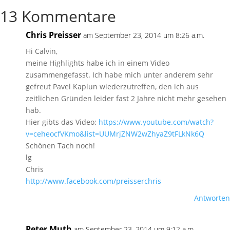
13 Kommentare
Chris Preisser
am September 23, 2014 um 8:26 a.m.
Hi Calvin,
meine Highlights habe ich in einem Video
zusammengefasst. Ich habe mich unter anderem sehr
gefreut Pavel Kaplun wiederzutreffen, den ich aus
zeitlichen Gründen leider fast 2 Jahre nicht mehr gesehen
hab.
Hier gibts das Video:
https://www.youtube.com/watch?
v=ceheocfVKmo&list=UUMrjZNW2wZhyaZ9tFLkNk6Q
Schönen Tach noch!
lg
Chris
http://www.facebook.com/preisserchris
Antworten
Peter Muth
am September 23, 2014 um 9:12 a.m.