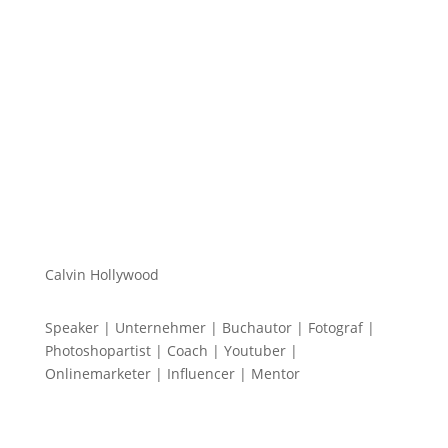
Mein Name ist Calvin und ich liebe Social Media. Zum
einen macht...
Calvin Hollywood
Speaker | Unternehmer | Buchautor | Fotograf |
Photoshopartist | Coach | Youtuber |
Onlinemarketer | Influencer | Mentor