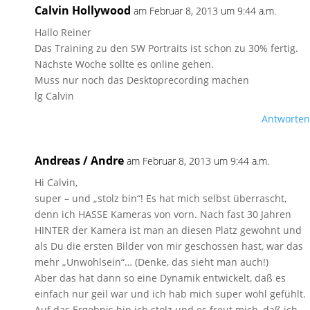
Calvin Hollywood
am Februar 8, 2013 um 9:44 a.m.
Hallo Reiner
Das Training zu den SW Portraits ist schon zu 30% fertig.
Nächste Woche sollte es online gehen.
Muss nur noch das Desktoprecording machen
lg Calvin
Antworten
Andreas / Andre
am Februar 8, 2013 um 9:44 a.m.
Hi Calvin,
super – und „stolz bin“! Es hat mich selbst überrascht,
denn ich HASSE Kameras von vorn. Nach fast 30 Jahren
HINTER der Kamera ist man an diesen Platz gewohnt und
als Du die ersten Bilder von mir geschossen hast, war das
mehr „Unwohlsein“… (Denke, das sieht man auch!)
Aber das hat dann so eine Dynamik entwickelt, daß es
einfach nur geil war und ich hab mich super wohl gefühlt.
Auf das Ergebnis bin ich stolz und es freut mich, daß ich