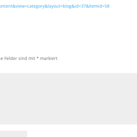
content&view=category&layout=blog&id=37&Itemid=58
he Felder sind mit
*
markiert