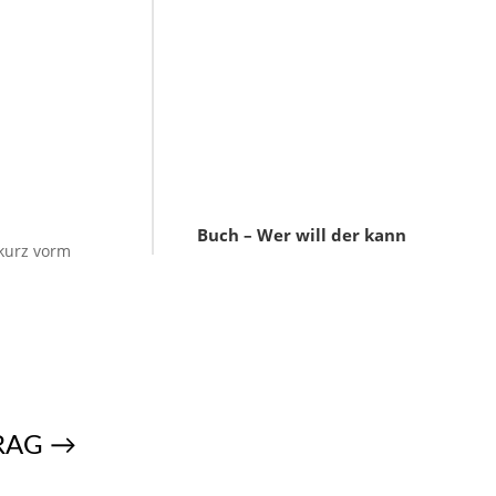
Buch – Wer will der kann
 kurz vorm
RAG
→