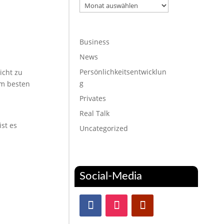
Archiv
Business
News
Persönlichkeitsentwicklun
icht zu
g
am besten
Privates
Real Talk
st es
Uncategorized
Social-Media